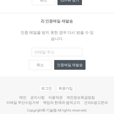
취소
ID/PW 찾기
2) 인증메일 재발송
인증 메일을 받지 못한 경우 다시 받을 수 있
습니다.
취소
인증메일 재발송
로그인
회원가입
메인
공지사항
이용약관
개인정보취급방침
이메일 무단수집거부
책임의 한계와 법적고지
건의&광고문의
Copyright©
기술랩
All rights reserved.