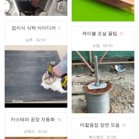
접이식 식탁 아이디어
2
케이블 포설 꿀팁
15
낭추
02.01.
뉴텀
05.01.
카스테라 공장 자동화
18
마찰용접 장면 모음
15
꼬득이
01.22.
복스렌치
12.06.