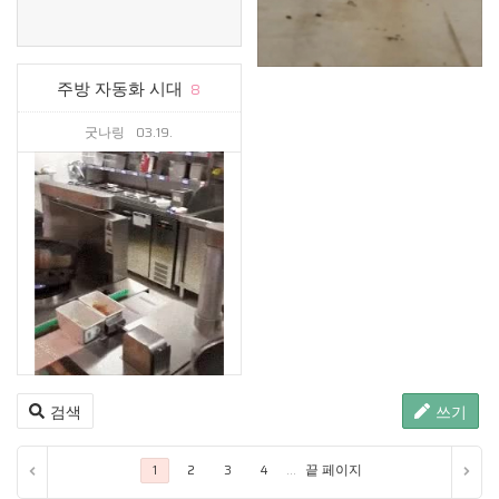
주방 자동화 시대
8
굿나링
03.19.
검색
쓰기
...
끝 페이지
1
2
3
4