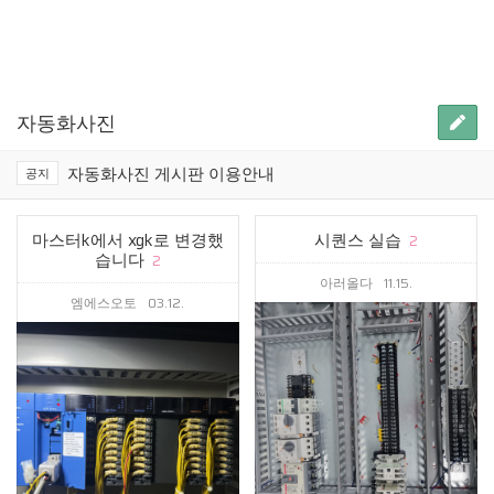
자동화사진
자동화사진 게시판 이용안내
공지
마스터k에서 xgk로 변경했
시퀀스 실습
2
습니다
2
아러올다
11.15.
엠에스오토
03.12.