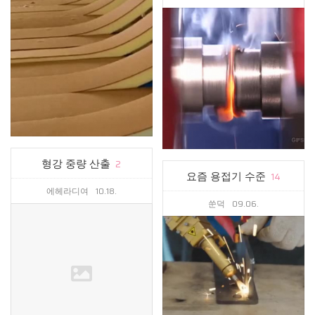
형강 중량 산출
2
요즘 용접기 수준
14
에헤라디여
10.18.
쑨덕
09.06.