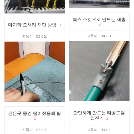
복스 소켓으로 만드는 새총
마지막 모서리 재단 방법
3
3
꼬득이
04.20.
꼬득이
03.02.
간단하게 만드는 타공드릴
깊은곳 물건 떨어졌을때 팁
집진기
6
3
꼬득이
03.02.
꼬득이
03.02.