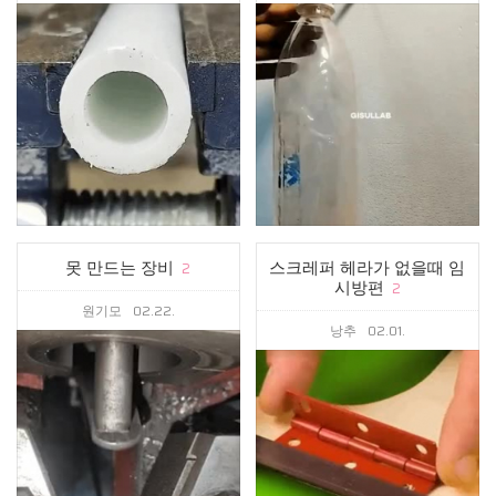
못 만드는 장비
스크레퍼 헤라가 없을때 임
2
시방편
2
원기모
02.22.
낭추
02.01.