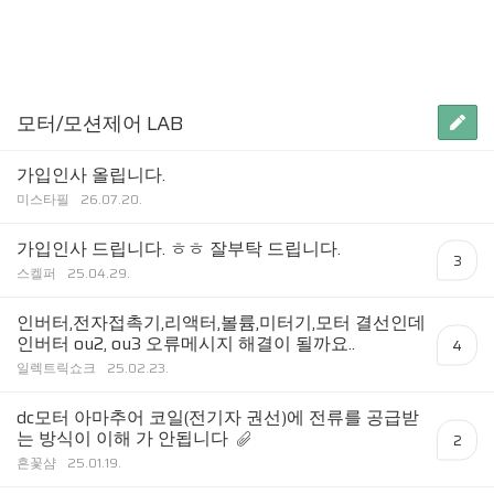
모터/모션제어 LAB
가입인사 올립니다.
미스타필
26.07.20.
가입인사 드립니다. ㅎㅎ 잘부탁 드립니다.
3
스켈퍼
25.04.29.
인버터,전자접촉기,리액터,볼륨,미터기,모터 결선인데
인버터 ou2, ou3 오류메시지 해결이 될까요..
4
일렉트릭쇼크
25.02.23.
dc모터 아마추어 코일(전기자 권선)에 전류를 공급받
는 방식이 이해 가 안됩니다
2
흔꽃샴
25.01.19.