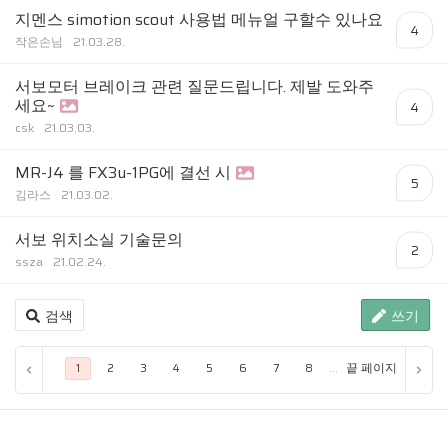
지멘스 simotion scout 사용법 메뉴얼 구할수 있나요
4
작은손님
21.03.28.
서보모터 브레이크 관련 질문드립니다. 제발 도와주
세요~
4
csk
21.03.03.
MR-J4 를 FX3u-1PG에 결선 시
5
김라스
21.03.02.
서보 위치소실 기술문의
2
ssza
21.02.24.
검색
쓰기
...
끝 페이지
1
2
3
4
5
6
7
8