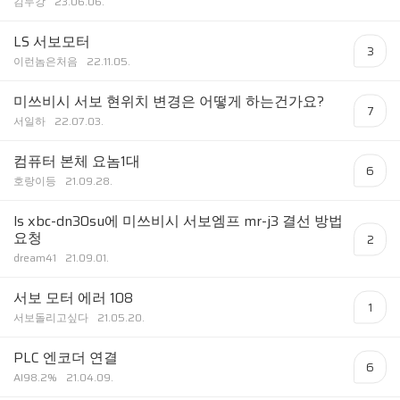
김두강
23.06.06.
LS 서보모터
3
이런놈은처음
22.11.05.
미쓰비시 서보 현위치 변경은 어떻게 하는건가요?
7
서일하
22.07.03.
컴퓨터 본체 요놈1대
6
호랑이등
21.09.28.
ls xbc-dn30su에 미쓰비시 서보엠프 mr-j3 결선 방법
요청
2
dream41
21.09.01.
서보 모터 에러 108
1
서보돌리고싶다
21.05.20.
PLC 엔코더 연결
6
AI98.2%
21.04.09.