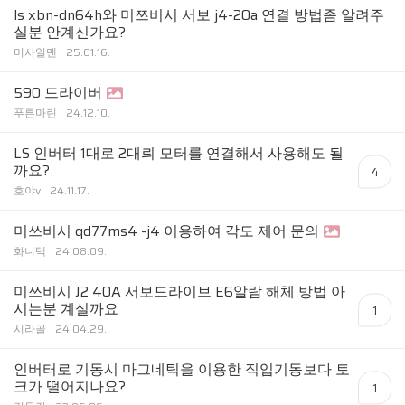
ls xbn-dn64h와 미쯔비시 서보 j4-20a 연결 방법좀 알려주
실분 안계신가요?
미사일맨
25.01.16.
590 드라이버
푸른마린
24.12.10.
LS 인버터 1대로 2대릐 모터를 연결해서 사용해도 될
까요?
4
호야v
24.11.17.
미쓰비시 qd77ms4 -j4 이용하여 각도 제어 문의
화니텍
24.08.09.
미쓰비시 J2 40A 서보드라이브 E6알람 해체 방법 아
시는분 계실까요
1
시라골
24.04.29.
인버터로 기동시 마그네틱을 이용한 직입기동보다 토
크가 떨어지나요?
1