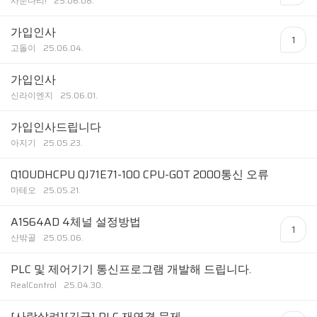
사문다리!
25.06.08.
가입인사
1
고돌이
25.06.04.
가입인사
신라이엔지
25.06.01.
가입인사드립니다
아지기
25.05.23.
Q10UDHCPU QJ71E71-100 CPU-GOT 2000통신 오류
마테오
25.05.21.
A1S64AD 4체널 설정방법
1
산밖골
25.05.06.
PLC 및 제어기기 통신프로그램 개발해 드립니다.
RealControl
25.04.30.
[사람살려][긴급] PLC 재연결 문제