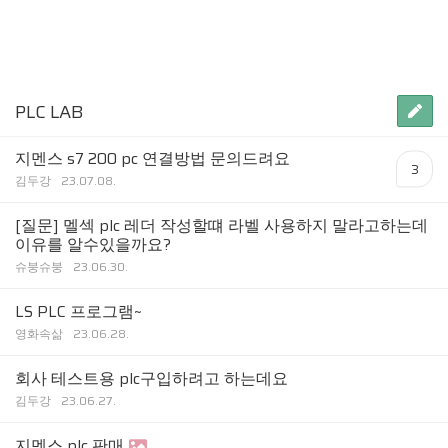
PLC LAB
지멘스 s7 200 pc 연결방법 문의드려요
3
김두강
23.07.08.
[질문] 멜섹 plc 레더 작성할떄 라벨 사용하지 말라고하는데
이유를 알수있을까요?
슈붕슈붕
23.06.30.
LS PLC 프로그램~
영화속삶
23.06.28.
회사 테스트용 plc구입하려고 하는데요
김두강
23.06.27.
지멘스 plc 판매