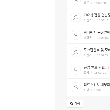
유온
16.04.20.
Co2 용접을 연습
사진가
16.03.13.
회사에서 용접일에 
초코몽
16.03.08.
토크환산표 및 모터
사진가
16.02.22.
공압 밸브 관련.
1
호샤
16.02.01.
리드스위치 내부회
원더
16.02.01.
검색