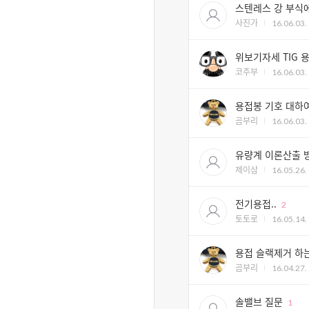
스텐레스 강 부식
사진가
16.06.03.
위보기자세 TIG 
코주부
16.06.03.
용접봉 기호 대하
곰부리
16.06.03.
유량계 이론산출 
제이삼
16.05.26.
전기용접..
2
토토로
16.05.14.
용접 슬랙제거 하는
곰부리
16.04.27.
솔밸브 질문
1