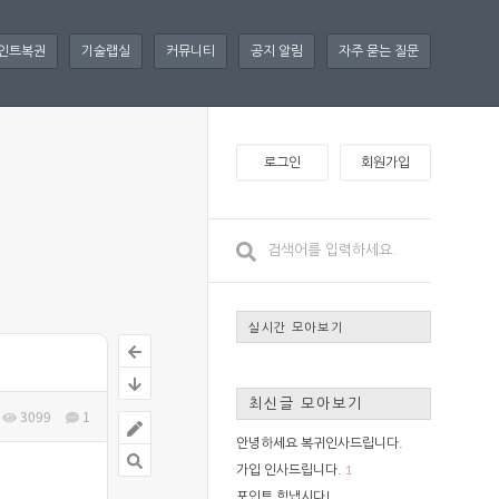
인트복권
기술랩실
커뮤니티
공지 알림
자주 묻는 질문
로그인
회원가입
실시간 모아보기
최신글 모아보기
3099
1
안녕하세요 복귀인사드립니다.
1
가입 인사드립니다.
포인트 힘냅시다!