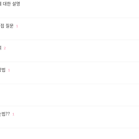
에 대한 설명
용접 질문
1
여
2
방법
1
법??
1