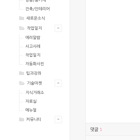
영농/농기계
건축/인테리어
새로운소식
작업일지
에러알람
사고사례
작업일지
자동화사진
팁과강좌
기술마켓
지식거래소
자료실
메뉴얼
커뮤니티
댓글
1