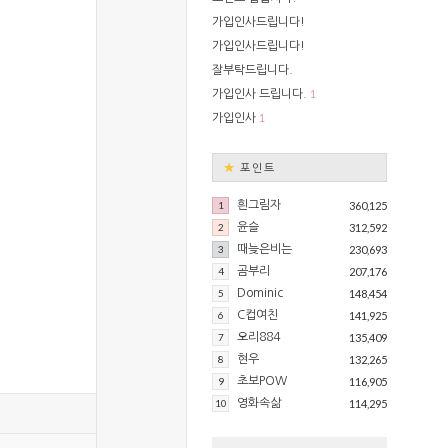
가입인사드립니다!
가입인사드립니다!
잘부탁드립니다.
1
가입인사 드립니다.
1
가입인사
★
포인트
1
흰그림자
360,125
2
윤슬
312,592
3
때늦은비는
230,693
4
곰부리
207,176
5
Dominic
148,454
6
C컵여친
141,925
7
오리884
135,409
8
현우
132,265
9
초보POW
116,905
10
영화속삶
114,295