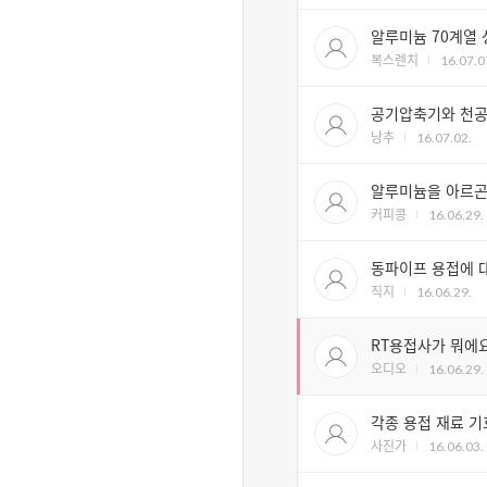
알루미늄 70계열 
복스렌치
16.07.0
공기압축기와 천공
낭추
16.07.02.
알루미늄을 아르곤 
커피콩
16.06.29.
동파이프 용접에 
직지
16.06.29.
RT용접사가 뭐에
오디오
16.06.29.
각종 용접 재료 기
사진가
16.06.03.