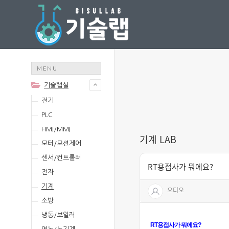
MENU
기술랩실
전기
PLC
HMI/MMI
기계 LAB
모터/모션제어
센서/컨트롤러
RT용접사가 뭐에요?
전자
기계
오디오
소방
냉동/보일러
RT용접사가 뭐에요?