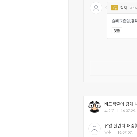
직지
1등
2016.
슬래그혼입,용착
댓글
비드색깔이 검게 
코주부
16.07.29.
유압 실린더 패킹(
낭추
16.07.07.