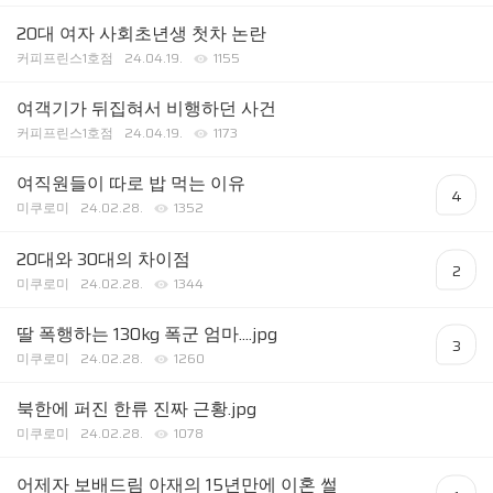
20대 여자 사회초년생 첫차 논란
커피프린스1호점
24.04.19.
1155
여객기가 뒤집혀서 비행하던 사건
커피프린스1호점
24.04.19.
1173
여직원들이 따로 밥 먹는 이유
4
미쿠로미
24.02.28.
1352
20대와 30대의 차이점
2
미쿠로미
24.02.28.
1344
딸 폭행하는 130kg 폭군 엄마....jpg
3
미쿠로미
24.02.28.
1260
북한에 퍼진 한류 진짜 근황.jpg
미쿠로미
24.02.28.
1078
어제자 보배드림 아재의 15년만에 이혼 썰