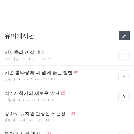
유머게시판
인사올리고 갑니다
1
미스타필
26.07.20.
75
기존 홀타공에 더 넓게 뚫는 방법
8
그림자80
25.05.22.
1012
식기세척기의 새로운 발견
5
그림자80
25.03.29.
657
강아지 유치원 반장선거 근황....
밤밤비
25.03.24.
513
동탄 미시룩 대참사