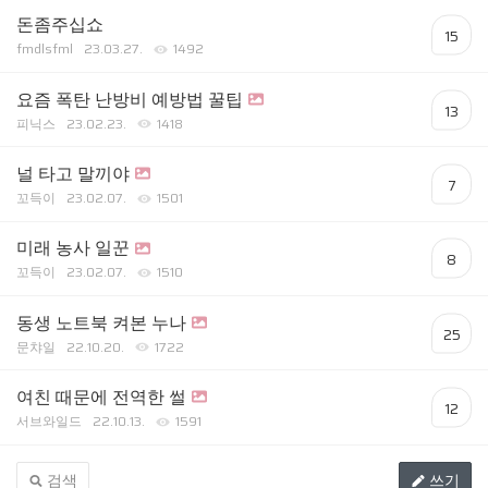
돈좀주십쇼
15
fmdlsfml
23.03.27.
1492
요즘 폭탄 난방비 예방법 꿀팁
13
피닉스
23.02.23.
1418
널 타고 말끼야
7
꼬득이
23.02.07.
1501
미래 농사 일꾼
8
꼬득이
23.02.07.
1510
동생 노트북 켜본 누나
25
문챠일
22.10.20.
1722
여친 때문에 전역한 썰
12
서브와일드
22.10.13.
1591
검색
쓰기