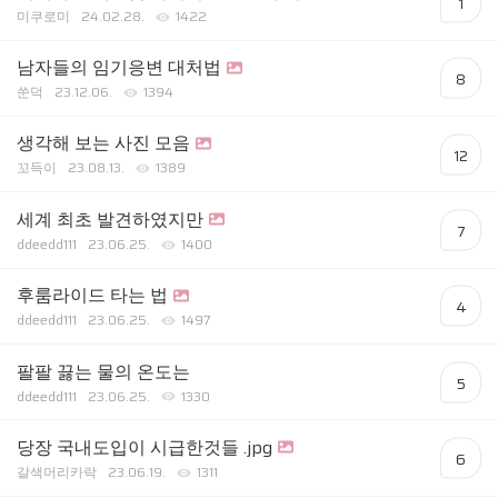
1
미쿠로미
24.02.28.
1422
남자들의 임기응변 대처법
8
쑨덕
23.12.06.
1394
생각해 보는 사진 모음
12
꼬득이
23.08.13.
1389
세계 최초 발견하였지만
7
ddeedd111
23.06.25.
1400
후룸라이드 타는 법
4
ddeedd111
23.06.25.
1497
팔팔 끓는 물의 온도는
5
ddeedd111
23.06.25.
1330
당장 국내도입이 시급한것들 .jpg
6
갈색머리카락
23.06.19.
1311