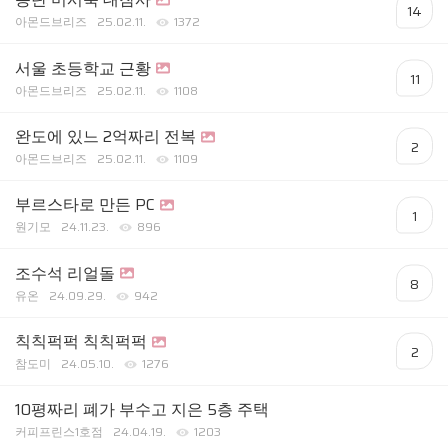
14
아몬드브리즈
25.02.11.
1372
서울 초등학교 근황
11
아몬드브리즈
25.02.11.
1108
완도에 있느 2억짜리 전복
2
아몬드브리즈
25.02.11.
1109
부르스타로 만든 PC
1
원기모
24.11.23.
896
조수석 리얼돌
8
유온
24.09.29.
942
칙칙퍽퍽 칙칙퍽퍽
2
참도미
24.05.10.
1276
10평짜리 폐가 부수고 지은 5층 주택
커피프린스1호점
24.04.19.
1203