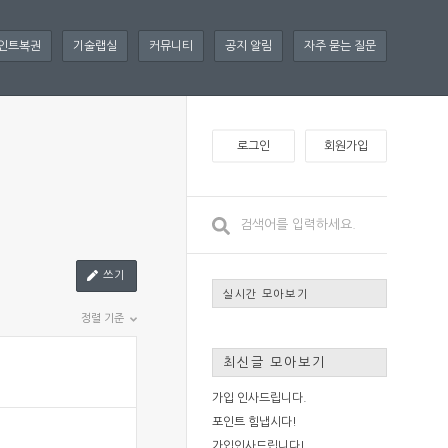
인트복권
기술랩실
커뮤니티
공지 알림
자주 묻는 질문
로그인
회원가입
쓰기
실시간 모아보기
정렬 기준
최신글 모아보기
가입 인사드립니다.
포인트 힘냅시다!
가입인사드립니다!