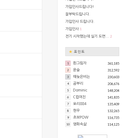
가입인사드립니다!
잘부탁드립니다.
가입인사 드립니다.
1
가입인사
2
전기 시작했는데 실기 도면...
★
포인트
1
흰그림자
361,185
2
윤슬
312,592
3
때늦은비는
230,603
4
곰부리
206,676
5
Dominic
148,204
6
C컵여친
141,835
7
오리884
135,409
8
현우
132,265
9
초보POW
116,735
10
영화속삶
114,125