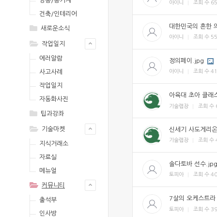
영농/농기계
아이니
조회 수
6
건축/인테리어
대한민국의 흔한 의
새로운소식
아이니
조회 수
5
작업일지
에러알람
정의페이.jpg
사고사례
아이니
조회 수
4
작업일지
아육대 초아 클래스
자동화사진
기술랩장
조회 수
팁과강좌
기술마켓
신세기 사도게리온.
기술랩장
조회 수
지식거래소
자료실
솔다토바 선수.jp
메뉴얼
토피아
조회 수
4
커뮤니티
7살의 오케스트라 
출석부
토피아
조회 수
3
인사방