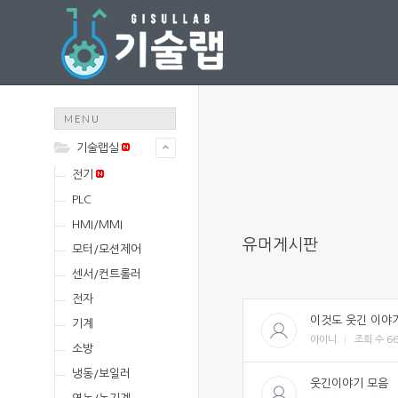
MENU
기술랩실
전기
PLC
HMI/MMI
유머게시판
모터/모션제어
센서/컨트롤러
전자
이것도 웃긴 이야
기계
아이니
조회 수
6
소방
냉동/보일러
웃긴이야기 모음