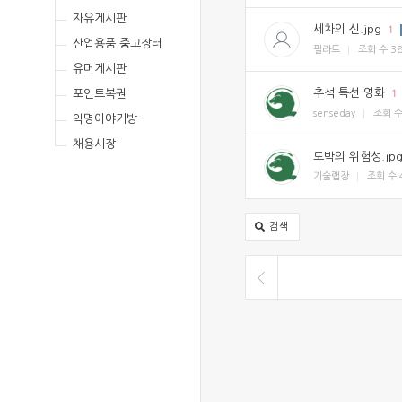
자유게시판
세차의 신.jpg
1
산업용품 중고장터
필라드
조회 수
3
유머게시판
추석 특선 영화
포인트복권
1
senseday
조회 
익명이야기방
채용시장
도박의 위험성.jp
기술랩장
조회 수
검색