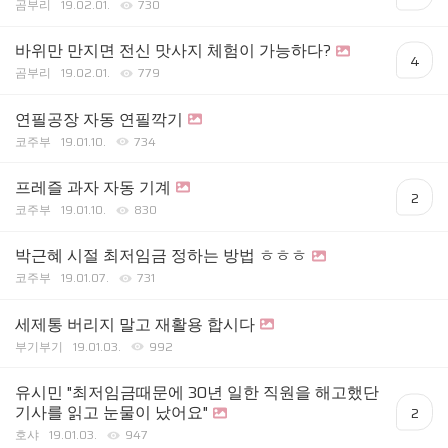
곰부리
19.02.01.
730
바위만 만지면 전신 맛사지 체험이 가능하다?
4
곰부리
19.02.01.
779
연필공장 자동 연필깍기
코주부
19.01.10.
734
프레즐 과자 자동 기계
2
코주부
19.01.10.
830
박근혜 시절 최저임금 정하는 방법 ㅎㅎㅎ
코주부
19.01.07.
731
세제통 버리지 말고 재활용 합시다
부기부기
19.01.03.
992
유시민 "최저임금때문에 30년 일한 직원을 해고했단
기사를 읽고 눈물이 났어요"
2
호샤
19.01.03.
947