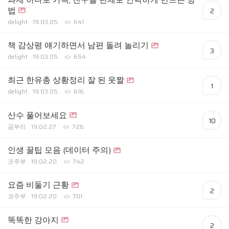
법
2
delight
19.03.05.
641
책 감상평 얘기하면서 남편 돌려 놀리기
3
delight
19.03.05.
654
최근 한유총 상황정리 잘 된 웃짤
1
delight
19.03.05.
616
산수 풀어보세요
10
곰부리
19.02.27.
726
인생 꿀팁 모음 (데이터 주의)
코주부
19.02.20.
742
요즘 비둘기 근황
2
코주부
19.02.20.
701
똑똑한 강아지
2