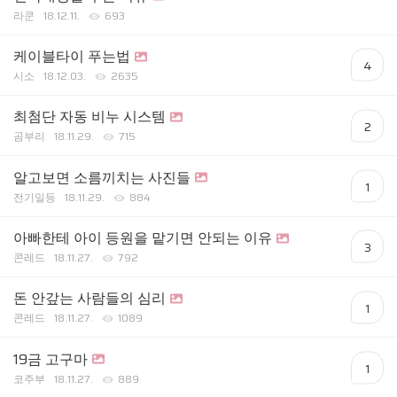
라쿤
18.12.11.
693
케이블타이 푸는법
4
시소
18.12.03.
2635
최첨단 자동 비누 시스템
2
곰부리
18.11.29.
715
알고보면 소름끼치는 사진들
1
전기일등
18.11.29.
884
아빠한테 아이 등원을 맡기면 안되는 이유
3
콘레드
18.11.27.
792
돈 안갚는 사람들의 심리
1
콘레드
18.11.27.
1089
19금 고구마
1
코주부
18.11.27.
889