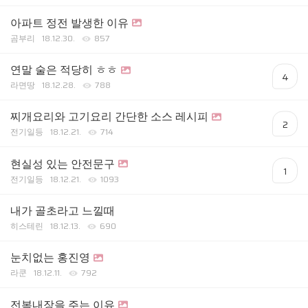
아파트 정전 발생한 이유
곰부리
18.12.30.
857
연말 술은 적당히 ㅎㅎ
4
라면땅
18.12.28.
788
찌개요리와 고기요리 간단한 소스 레시피
2
전기일등
18.12.21.
714
현실성 있는 안전문구
1
전기일등
18.12.21.
1093
내가 골초라고 느낄때
히스테린
18.12.13.
690
눈치없는 홍진영
라쿤
18.12.11.
792
전복내장을 주는 이유