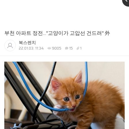
부천 아파트 정전…"고양이가 고압선 건드려" 外
복스렌치
22.01.03. 11:34
9005
15
1