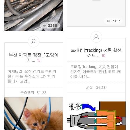
2162
2288
트래킹(tracking) 火災 합선
부천 아파트 정전…"고양이
쇼트 ...
10
가 ...
15
트래킹(tracking) 火災 전압이
어제(2일) 오전 경기도 부천의
인가된 이극도체(전선, 코드, 케
한 아파트 수전실에 고양이가
이블, 배선...
들어가 고압...
쑨덕
04.23.
복스렌치
01.03.