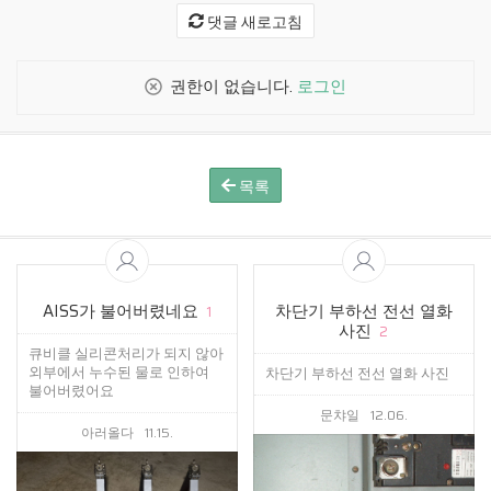
댓글 새로고침
권한이 없습니다.
로그인
목록
AISS가 불어버렸네요
차단기 부하선 전선 열화
1
사진
2
큐비클 실리콘처리가 되지 않아
외부에서 누수된 물로 인하여
차단기 부하선 전선 열화 사진
불어버렸어요
문챠일
12.06.
아러올다
11.15.