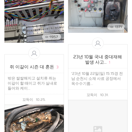
1371
1957
23년 10월 국내 중대재해
발생 사고...
1
쥐 이갈이 시즌 대 혼돈
3
'23년 10월 22일(일) 15:15경 전
밖은 쌀쌀해지고 설치류 쥐는
남 순천시 소재 사료 공장에서
이갈이 할 때이고 쥐가 실내로
옥수수기름...
들어와 케이...
꼬득이
10.31.
꼬득이
10.25.