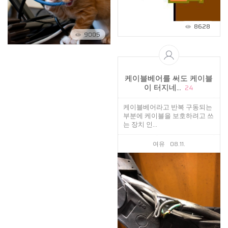
8628
9005
케이블베어를 써도 케이블
이 터지네...
24
케이블베어라고 반복 구동되는
부분에 케이블을 보호하려고 쓰
는 장치 인...
여유
08.11.