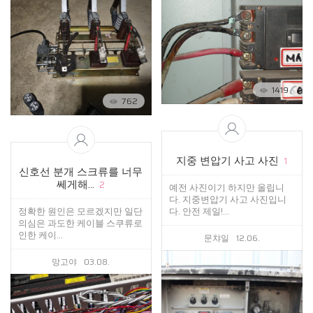
1419
762
지중 변압기 사고 사진
1
신호선 분개 스크류를 너무
쎄게해...
2
예전 사진이기 하지만 올립니
다. 지중변압기 사고 사진입니
정확한 원인은 모르겠지만 일단
다. 안전 제일!...
의심은 과도한 케이블 스쿠류로
인한 케이...
문챠일
12.06.
망고야
03.08.