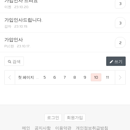
가입인사 드려요
3
이젠
23.10.20.
가입인사드립니다.
3
감자
23.10.19.
가압인사
2
PLC란
23.10.17.
검색
쓰기
첫 페이지
...
5
6
7
8
9
10
11
12
1
로그인
회원가입
메인
공지사항
이용약관
개인정보취급방침