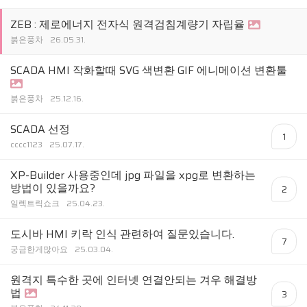
ZEB : 제로에너지 전자식 원격검침계량기 자립율
붉은풍차
26.05.31.
SCADA HMI 작화할때 SVG 색변환 GIF 에니메이션 변환툴
붉은풍차
25.12.16.
SCADA 선정
1
cccc1123
25.07.17.
XP-Builder 사용중인데 jpg 파일을 xpg로 변환하는
방법이 있을까요?
2
일렉트릭쇼크
25.04.23.
도시바 HMI 키락 인식 관련하여 질문있습니다.
7
궁금한게많아요
25.03.04.
원격지 특수한 곳에 인터넷 연결안되는 겨우 해결방
법
3