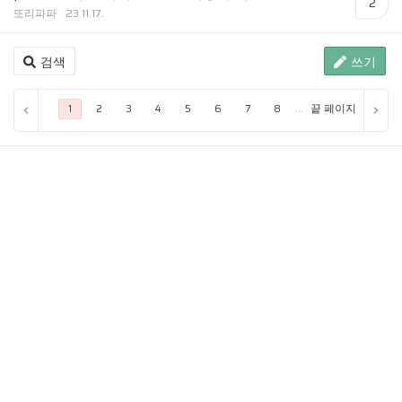
2
또리파파
23.11.17.
검색
쓰기
...
끝 페이지
1
2
3
4
5
6
7
8