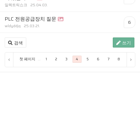
일렉트릭쇼크
25.04.03.
PLC 전원공급장치 질문
6
wldyddjq
25.03.21.
검색
쓰기
첫 페이지
...
1
2
3
4
5
6
7
8
9