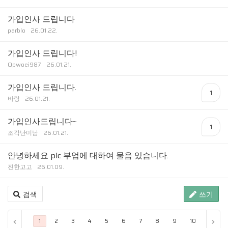
가입인사 드립니다
parblo
26.01.22.
가입인사 드립니다!
Qpwoei987
26.01.21.
가입인사 드립니다.
1
바랑
26.01.21.
가입인사드립니다~
1
조각난미남
26.01.21.
안녕하세요 plc 부업에 대하여 물음 있습니다.
진한고고
26.01.09.
검색
쓰기
...
끝 
1
2
3
4
5
6
7
8
9
10