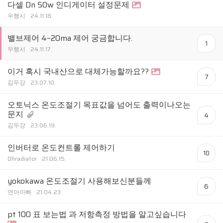
다셀 Dn 50w 인디게이터 설정문제
우행시
24.11.18.
밸브제어 4~20ma 제어 궁금합니다.
1
우행시
24.11.17.
이거 혹시 국내산으로 대체가능할까요??
7
김두강
23.07.10.
오토닉스 온도조절기 목표값을 넘어도 출력이나오는
문지
4
김두강
23.06.19.
인버터로 온도컨트롤 제어하기
10
Dhradiator
21.06.15.
yokokawa 온도조절기 사용해보신분들께
6
연아아빠
21.04.23.
pt 100 표 보는법 과 저항측정 방법을 알고싶습니다