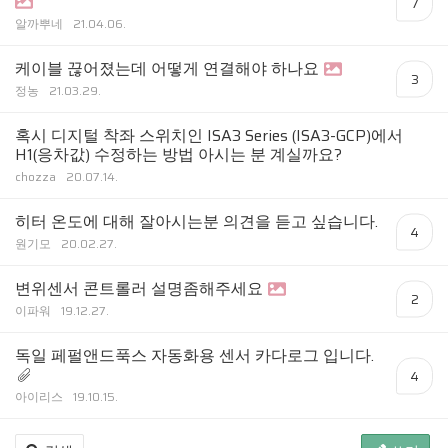
7
알까뿌네
21.04.06.
케이블 끊어졌는데 어떻게 연결해야 하나요
3
정농
21.03.29.
혹시 디지털 착좌 스위치인 ISA3 Series (ISA3-GCP)에서
H1(응차값) 수정하는 방법 아시는 분 계실까요?
chozza
20.07.14.
히터 온도에 대해 잘아시는분 의견을 듣고 싶습니다.
4
원기모
20.02.27.
변위센서 콘트롤러 설명좀해주세요
2
이파워
19.12.27.
독일 페펄앤드푹스 자동화용 센서 카다로그 입니다.
4
아이리스
19.10.15.