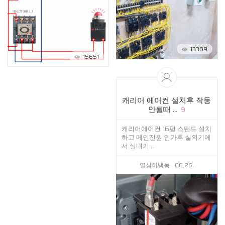
13309
15651
캐리어 에어컨 설치후 작동
안될때 ...
9
캐리어에어컨 16평 스탠드 설치
하고 메인전원 인가후 실외기에
서 실내기...
열심히냉동
06.26.