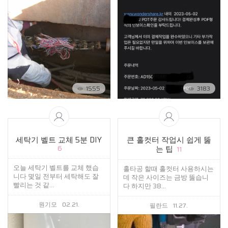
1555
3183
세탁기 벨트 교체 5분 DIY
큰 홀컷터 작업시 쉽게 뚫
는 팁
6
11
오늘 세탁기 벨트를 교체 했습
홀타공 할때 홀컷터 사용하시는
니다 몇일 전부터 세탁해도 잘
데 작은 사이즈는 금방 뚫습니
빨리는 것 같...
다 하지만 38...
원기모
02.21.
필란드
11.27.