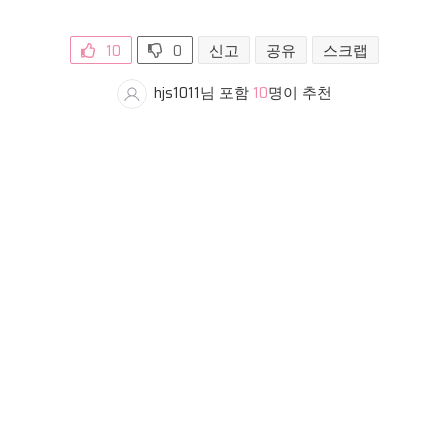
10
0
신고
공유
스크랩
hjs1011님 포함
10
명이 추천