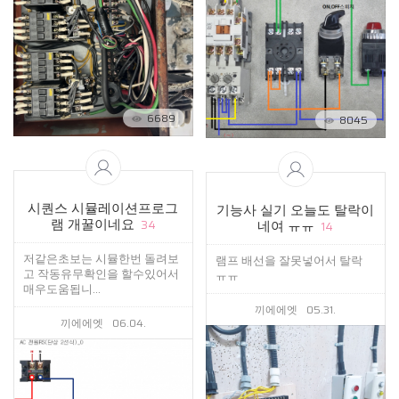
6689
8045
시퀀스 시뮬레이션프로그
기능사 실기 오늘도 탈락이
램 개꿀이네요
네여 ㅠㅠ
34
14
저같은초보는 시뮬한번 돌려보
램프 배선을 잘못넣어서 탈락
고 작동유무확인을 할수있어서
ㅠㅠ
매우도움됩니...
끼에에엣
05.31.
끼에에엣
06.04.