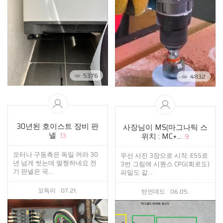
5376
4832
30년된 호이스트 장비 판
사장님이 MS(마그나틱 스
넬
위치 : MC+...
13
9
모터나 구동측은 독일 꺼라 30
우선 사진 3장으로 시작. ESS로
년 넘게 썻는데 멀쩡하네요 전
3번 그림에 시퀀스 CPG(회로도)
기 판넬은 국...
파일도 같...
꼬득이
07.21.
턴언데드
06.05.