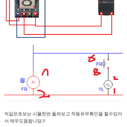
저같은초보는 시뮬한번 돌려보고 작동유무확인을 할수있어
서 매우도움됩니당.1!