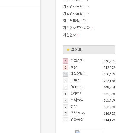
가입인사드립니다!
가입인사드립니다!
잘부탁드립니다.
1
가입인사 드립니다.
1
가입인사
★
포인트
1
흰그림자
360,955
2
윤슬
312,592
3
때늦은비는
230,633
4
곰부리
207,176
5
Dominic
148,204
6
C컵여친
141,835
7
오리884
135,409
8
현우
132,265
9
초보POW
116,735
10
영화속삶
114,125