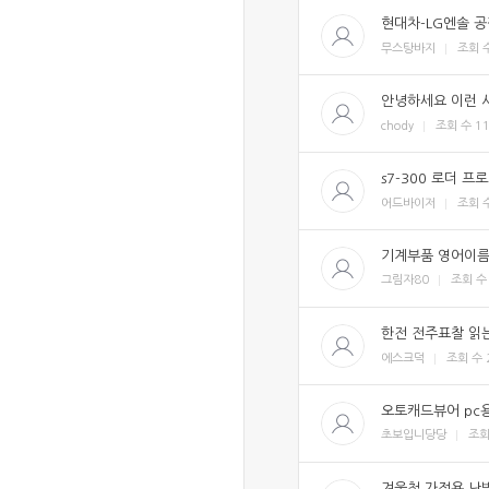
현대차-LG엔솔 공
무스탕바지
조회 
안녕하세요 이런 
chody
조회 수
1
s7-300 로더 프
어드바이저
조회 
기계부품 영어이름
그림자80
조회 
한전 전주표찰 읽
에스크덕
조회 수
오토캐드뷰어 pc
초보입니당당
조회
겨울철 가정용 난