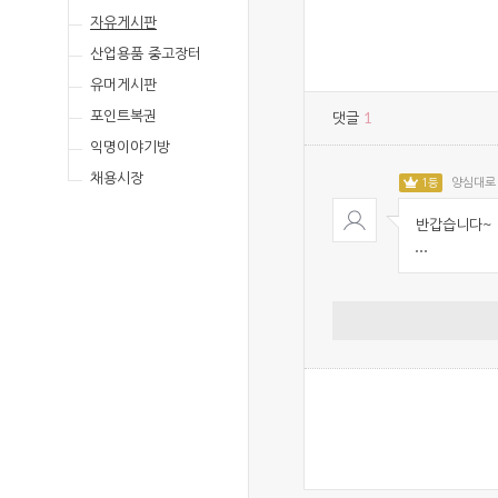
자유게시판
산업용품 중고장터
유머게시판
포인트복권
1
댓글
익명이야기방
채용시장
1등
양심대로
반갑습니다~ 