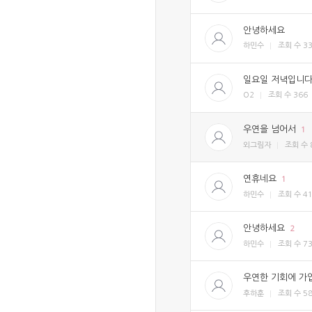
안녕하세요
하민수
조회 수
3
일요일 저녁입니다
O2
조회 수
366
우연을 넘어서
1
외그림자
조회 수
연휴네요
1
하민수
조회 수
4
안녕하세요
2
하민수
조회 수
7
우연한 기회에 가
후하훈
조회 수
5