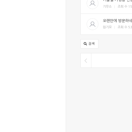
기무소
조회 수
1
오랜만에 방문하
원기모
조회 수
5
검색