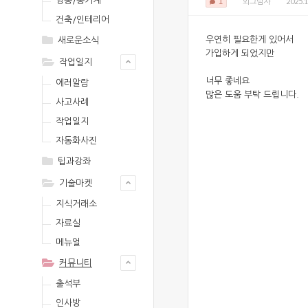
영농/농기계
2025.1
1
외그림자
건축/인테리어
우연히 필요한게 있어서
새로운소식
가입하게 되었지만
작업일지
너무 좋네요
에러알람
많은 도움 부탁 드립니다.
사고사례
작업일지
자동화사진
팁과강좌
기술마켓
지식거래소
자료실
메뉴얼
커뮤니티
출석부
인사방