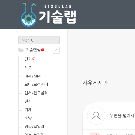
MENU
기술랩실
전기
PLC
HMI/MMI
자유게시판
모터/모션제어
센서/컨트롤러
전자
기계
우연을 넘어서
소방
냉동/보일러