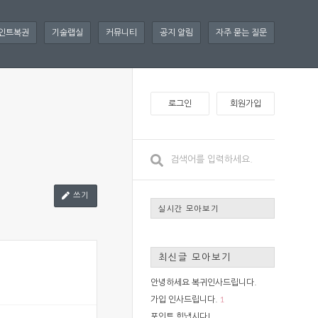
인트복권
기술랩실
커뮤니티
공지 알림
자주 묻는 질문
로그인
회원가입
쓰기
실시간 모아보기
최신글 모아보기
안녕하세요 복귀인사드립니다.
1
가입 인사드립니다.
포인트 힘냅시다!