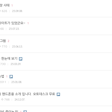
장 사태
1
25.09.08.
수
628
사이트가 있었군요~
1
25.07.23.
168
로그램
2
25.06.13.
수
770
 한눈에 보기
25.03.29.
수
730
는법
1
25.01.08.
2011
용 핸드폰용 소개 입니다. 오토데스크 무료
24.12.07.
 수
766
방비 줄이는 팁