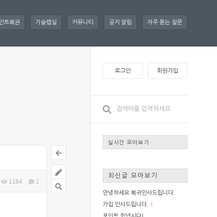
인트복권
기술랩실
커뮤니티
공지 알림
자주 묻는 질문
로그인
회원가입
실시간 모아보기
최신글 모아보기
1184
1
안녕하세요 복귀인사드립니다.
1
가입 인사드립니다.
포인트 힘냅시다!