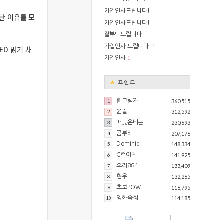
가입인사드립니다!
한 이유를 모
가입인사드립니다!
잘부탁드립니다.
1
가입인사 드립니다.
ED 밝기 차
1
가입인사
★
포인트
1
흰그림자
360,515
2
윤슬
312,592
3
때늦은비는
230,693
4
곰부리
207,176
5
Dominic
148,334
6
C컵여친
141,925
7
오리884
135,409
8
현우
132,265
9
초보POW
116,795
10
영화속삶
114,185