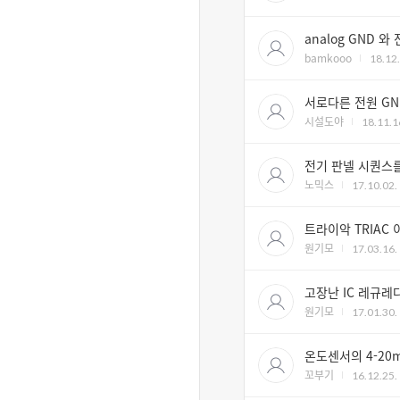
analog GND 
bamkooo
18.12.
서로다른 전원 GND
시설도야
18.11.1
전기 판넬 시퀀스를
노믹스
17.10.02.
트라이악 TRIAC
원기모
17.03.16.
고장난 IC 레규레다
원기모
17.01.30.
온도센서의 4-20
꼬부기
16.12.25.