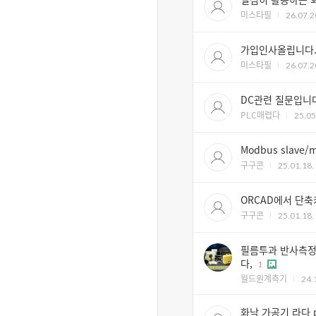
미스타필
26.07.2
가입인사올립니다
미스타필
26.07.2
DC관련 질문입니다
PLC매렵다
25.05
Modbus slav
구구콘
25.01.18.
ORCAD에서 단축키
구구콘
25.01.18.
필름투과 반사측정
다,
1
월드원계측기
24.
화낙 가공기 라다