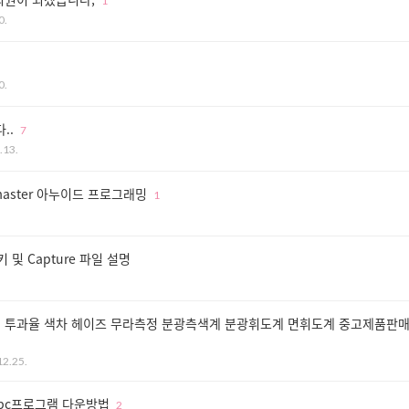
1
0.
.
0.
..
7
.13.
e/master 아누이드 프로그래밍
1
 및 Capture 파일 설명
 투과율 색차 헤이즈 무라측정 분광측색계 분광휘도계 면휘도계 중고제품판
12.25.
 pc프로그램 다운방법
2