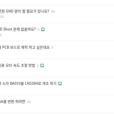
와 전원 GND 분리 할 필요가 있나요?
18
02.
 Short 문제 없을까요?
3
6.
 PCB 보드로 제작 하고 싶은데요
5
 이용 모터 속도 조절 방법
2
 소자 BA033를 LM1084로 개조 하기
mA를 변환 하려면
10