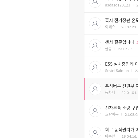
asdasd123123
혹시 전기장판 온도
이테스
23.07.21.
센서 질문입니다
풀공
23.05.31.
ESS 설치중인데
SovietSalmon
2
푸시버튼 전원부 
동차니
22.01.01.
전자부품 소량 구
호랑이등
21.08.0
회로 동작원리가 
야수맨
19.04.16.