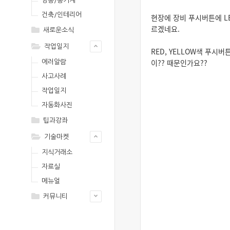
영농/농기계
건축/인테리어
현장에 장비 푸시버튼에 L
르겠네요.
새로운소식
작업일지
RED, YELLOW색 푸시
이?? 때문인가요??
에러알람
사고사례
작업일지
자동화사진
팁과강좌
기술마켓
지식거래소
자료실
메뉴얼
커뮤니티