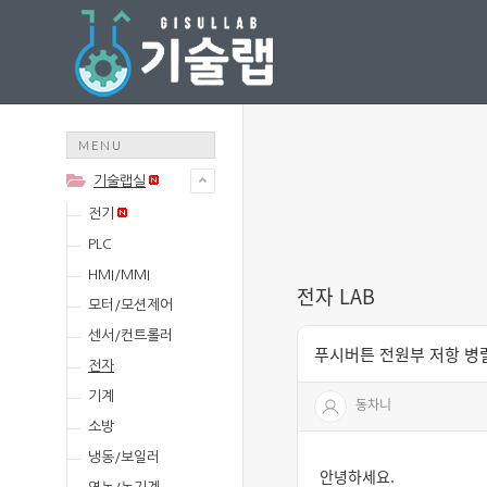
MENU
기술랩실
전기
PLC
HMI/MMI
전자 LAB
모터/모션제어
센서/컨트롤러
푸시버튼 전원부 저항 병
전자
기계
동차니
소방
냉동/보일러
안녕하세요.