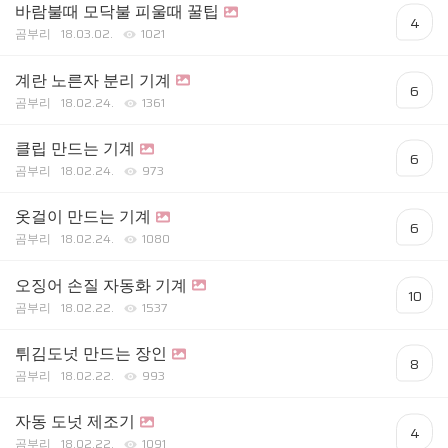
바람불때 모닥불 피울때 꿀팁
4
곰부리
18.03.02.
1021
계란 노른자 분리 기계
6
곰부리
18.02.24.
1361
클립 만드는 기계
6
곰부리
18.02.24.
973
옷걸이 만드는 기계
6
곰부리
18.02.24.
1080
오징어 손질 자동화 기계
10
곰부리
18.02.22.
1537
튀김도넛 만드는 장인
8
곰부리
18.02.22.
993
자동 도넛 제조기
4
곰부리
18.02.22.
1091