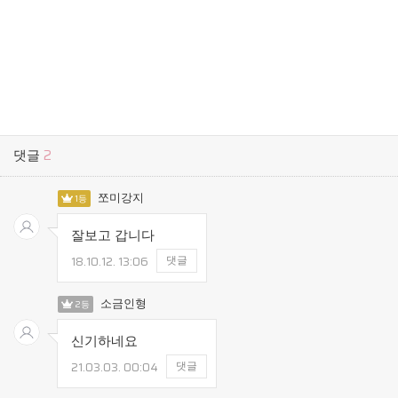
댓글
2
쪼미강지
1등
잘보고 갑니다
18.10.12.
13:06
댓글
소금인형
2등
신기하네요
21.03.03.
00:04
댓글