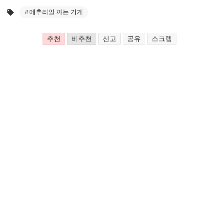
#메추리알 까는 기계
추천
비추천
신고
공유
스크랩