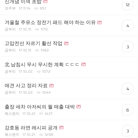
신개념 이색 초밥
12
코주부
17.11.14.
951
겨울철 주유소 정전기 패드 해야 하는 이유
4
곰부리
17.10.31.
1170
고압전선 자르기 활선 작업
3
곰부리
17.10.31.
1382
北 남침시 무시 무시한 계획 ㄷㄷㄷ
곰부리
17.10.22.
1072
애견 사고 정리 자료
4
곰부리
17.10.22.
1044
출장 세차 아저씨의 월 매출 대박
6
복스렌치
17.10.21.
1437
강호동 라면 레시피 공개
3
복스렌치
17.10.21.
1298