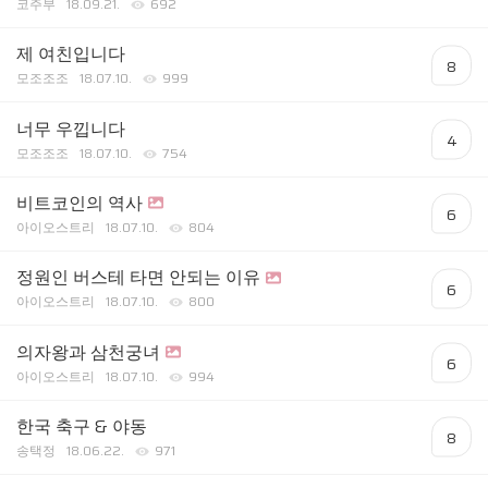
코주부
18.09.21.
692
제 여친입니다
8
모조조조
18.07.10.
999
너무 우낍니다
4
모조조조
18.07.10.
754
비트코인의 역사
6
아이오스트리
18.07.10.
804
정원인 버스테 타면 안되는 이유
6
아이오스트리
18.07.10.
800
의자왕과 삼천궁녀
6
아이오스트리
18.07.10.
994
한국 축구 & 야동
8
송택정
18.06.22.
971