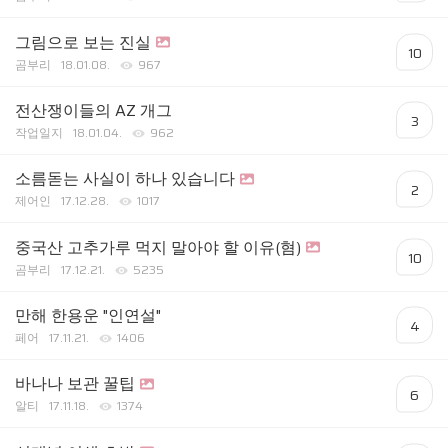
그림으로 보는 진실
10
곰부리
18.01.08.
967
전산쟁이들의 AZ 개그
3
작업일지
18.01.04.
962
소름돋는 사실이 하나 있습니다
2
제어인
17.12.28.
1017
중국산 고추가루 먹지 말아야 할 이유(혐)
10
곰부리
17.12.21.
5235
만해 한용운 "인연설"
4
페어
17.11.21.
1406
바나나 보관 꿀팁
6
알티
17.11.18.
1374