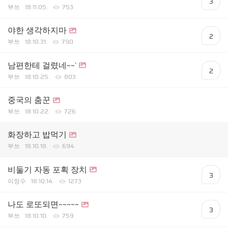
3
부쓰
18.11.05.
753
야한 생각하지마
2
부쓰
18.10.31.
790
남편한테 걸렸네~~`
2
부쓰
18.10.25.
803
중국의 춤꾼
부쓰
18.10.22.
726
화장하고 밥먹기
부쓰
18.10.18.
694
비둘기 자동 포획 장치
3
이정수
18.10.14.
1273
나도 로또되면~~~~~
3
부쓰
18.10.10.
759