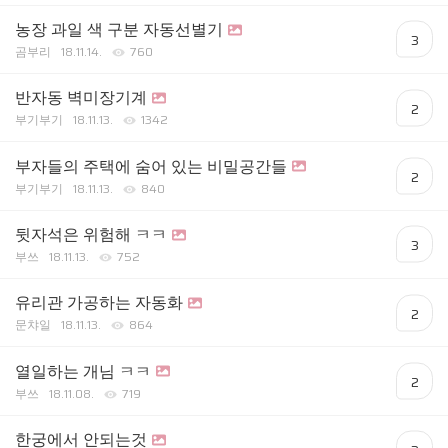
농장 과일 색 구분 자동선별기
3
곰부리
18.11.14.
760
반자동 벽미장기계
2
부기부기
18.11.13.
1342
부자들의 주택에 숨어 있는 비밀공간들
2
부기부기
18.11.13.
840
뒷자석은 위험해 ㅋㅋ
3
부쓰
18.11.13.
752
유리관 가공하는 자동화
2
문챠일
18.11.13.
864
열일하는 개님 ㅋㅋ
2
부쓰
18.11.08.
719
한궁에서 안되는것