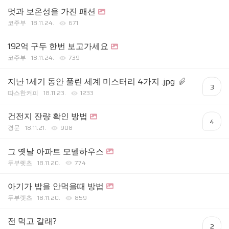
멋과 보온성을 가진 패션
코주부
18.11.24.
671
192억 구두 한번 보고가세요
코주부
18.11.24.
739
지난 1세기 동안 풀린 세계 미스터리 4가지 .jpg
3
따스한커피
18.11.23.
1233
건전지 잔량 확인 방법
4
경문
18.11.21.
908
그 옛날 아파트 모델하우스
두부렛츠
18.11.20.
774
아기가 밥을 안먹을때 방법
두부렛츠
18.11.20.
859
전 먹고 갈래?
2