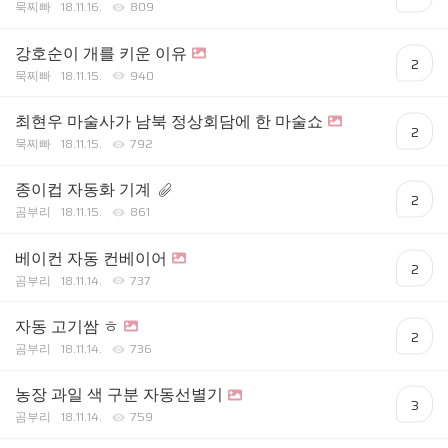
묵찌빠
18.11.16.
809
강호순이 개를 키운 이유
2
묵찌빠
18.11.15.
940
최현우 마술사가 남북 정상회담에 한 마술쇼
2
묵찌빠
18.11.15.
792
종이컵 자동화 기계
2
곰부리
18.11.15.
861
베이컨 자동 컨베이어
2
곰부리
18.11.14.
737
자동 고기쌈 ㅎ
2
곰부리
18.11.14.
736
농장 과일 색 구분 자동선별기
3
곰부리
18.11.14.
759