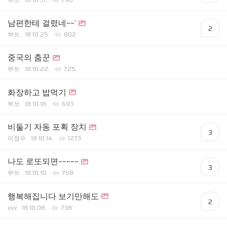
남편한테 걸렸네~~`
2
부쓰
18.10.25.
802
중국의 춤꾼
부쓰
18.10.22.
725
화장하고 밥먹기
부쓰
18.10.18.
693
비둘기 자동 포획 장치
3
이정수
18.10.14.
1273
나도 로또되면~~~~~
3
부쓰
18.10.10.
758
행복해집니다 보기만해도
2
vvv
18.10.08.
738