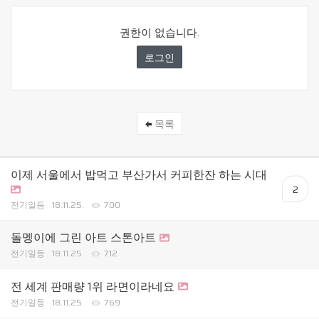
권한이 없습니다.
로그인
목록
이제 서울에서 밥먹고 부산가서 커피한잔 하는 시대
2
전기일등
18.11.25.
700
돌멩이에 그린 아트 스톤아트
전기일등
18.11.25.
712
전 세계 판매량 1위 라면이라네요
전기일등
18.11.25.
769