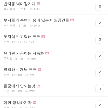
반자동 벽미장기계
2
부기부기
18.11.13.
1342
부자들의 주택에 숨어 있는 비밀공간들
2
부기부기
18.11.13.
840
뒷자석은 위험해 ㅋㅋ
3
부쓰
18.11.13.
750
유리관 가공하는 자동화
2
문챠일
18.11.13.
864
열일하는 개님 ㅋㅋ
2
부쓰
18.11.08.
719
한궁에서 안되는것
3
부쓰
18.11.05.
753
야한 생각하지마
2
부쓰
18.10.31.
790