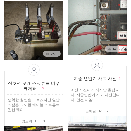
1407
754
지중 변압기 사고 사진
1
신호선 분개 스크류를 너무
쎄게해...
2
예전 사진이기 하지만 올립니
다. 지중변압기 사고 사진입니
정확한 원인은 모르겠지만 일단
다. 안전 제일!...
의심은 과도한 케이블 스쿠류로
인한 케이...
문챠일
12.06.
망고야
03.08.