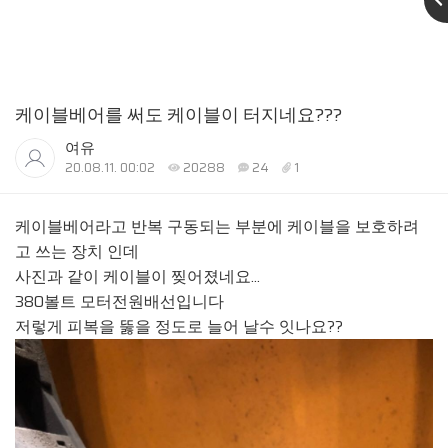
케이블베어를 써도 케이블이 터지네요???
여유
20.08.11. 00:02
20288
24
1
케이블베어라고 반복 구동되는 부분에 케이블을 보호하려
고 쓰는 장치 인데
사진과 같이 케이블이 찢어졌네요...
380볼트 모터전원배선입니다
저렇게 피복을 뚫을 정도로 늘어 날수 잇나요??