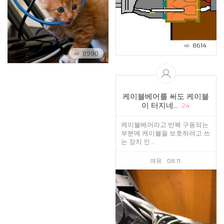
8614
8990
케이블베어를 써도 케이블
이 터지네...
24
케이블베어라고 반복 구동되는
부분에 케이블을 보호하려고 쓰
는 장치 인...
여유
08.11.