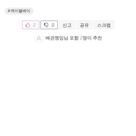
#케이블베이
2
0
신고
공유
스크랩
배관쟁잉님 포함
2
명이 추천