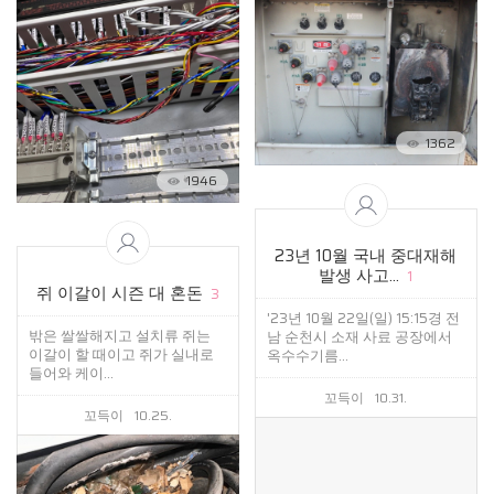
1362
1946
23년 10월 국내 중대재해
발생 사고...
1
쥐 이갈이 시즌 대 혼돈
3
'23년 10월 22일(일) 15:15경 전
밖은 쌀쌀해지고 설치류 쥐는
남 순천시 소재 사료 공장에서
이갈이 할 때이고 쥐가 실내로
옥수수기름...
들어와 케이...
꼬득이
10.31.
꼬득이
10.25.