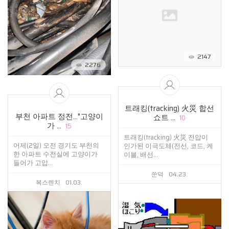
2147
2276
트래킹(tracking) 火災 합선
부천 아파트 정전…"고양이
쇼트 ...
10
가 ...
15
트래킹(tracking) 火災 전압이
어제(2일) 오전 경기도 부천의
인가된 이극도체(전선, 코드, 케
한 아파트 수전실에 고양이가
이블, 배선...
들어가 고압...
쑨덕
04.23.
복스렌치
01.03.