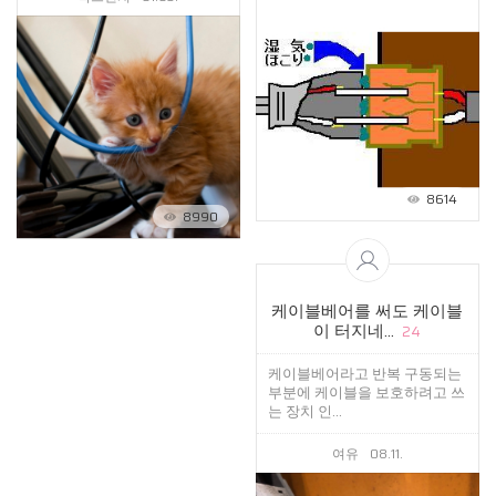
8614
8990
케이블베어를 써도 케이블
이 터지네...
24
케이블베어라고 반복 구동되는
부분에 케이블을 보호하려고 쓰
는 장치 인...
여유
08.11.