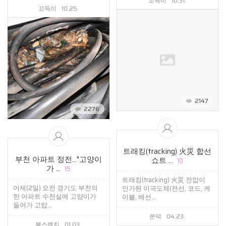
꼬득이
10.31.
꼬득이
10.25.
2147
2276
트래킹(tracking) 火災 합선
부천 아파트 정전…"고양이
쇼트 ...
10
가 ...
15
트래킹(tracking) 火災 전압이
어제(2일) 오전 경기도 부천의
인가된 이극도체(전선, 코드, 케
한 아파트 수전실에 고양이가
이블, 배선...
들어가 고압...
쑨덕
04.23.
복스렌치
01.03.