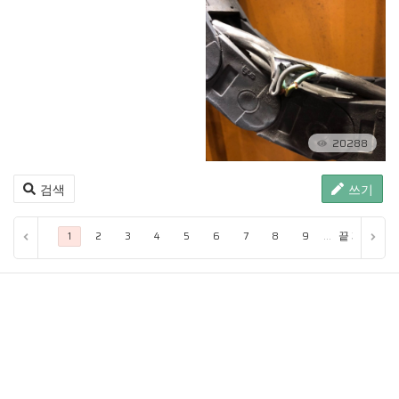
20288
검색
쓰기
...
끝 페이지
1
2
3
4
5
6
7
8
9