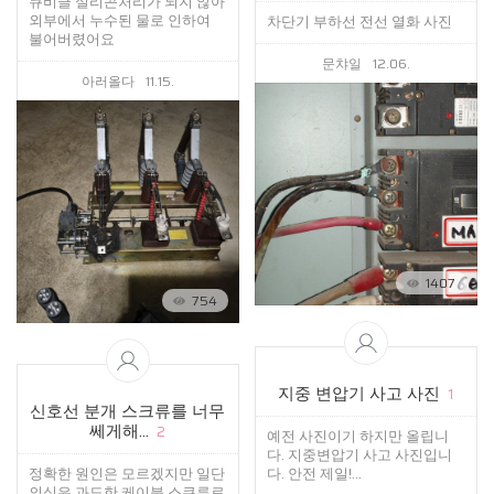
큐비클 실리콘처리가 되지 않아
외부에서 누수된 물로 인하여
차단기 부하선 전선 열화 사진
불어버렸어요
문챠일
12.06.
아러올다
11.15.
1407
754
지중 변압기 사고 사진
1
신호선 분개 스크류를 너무
쎄게해...
2
예전 사진이기 하지만 올립니
다. 지중변압기 사고 사진입니
정확한 원인은 모르겠지만 일단
다. 안전 제일!...
의심은 과도한 케이블 스쿠류로