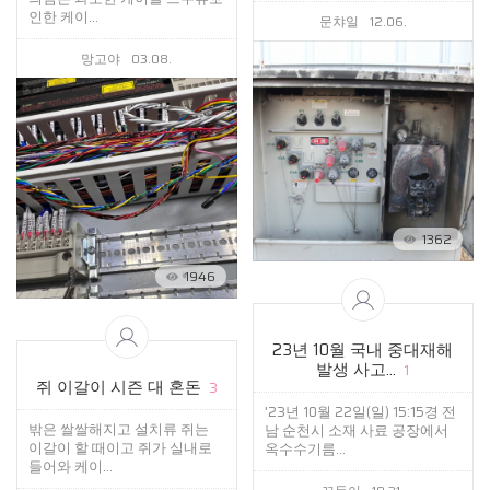
인한 케이...
문챠일
12.06.
망고야
03.08.
1362
1946
23년 10월 국내 중대재해
발생 사고...
1
쥐 이갈이 시즌 대 혼돈
3
'23년 10월 22일(일) 15:15경 전
밖은 쌀쌀해지고 설치류 쥐는
남 순천시 소재 사료 공장에서
이갈이 할 때이고 쥐가 실내로
옥수수기름...
들어와 케이...