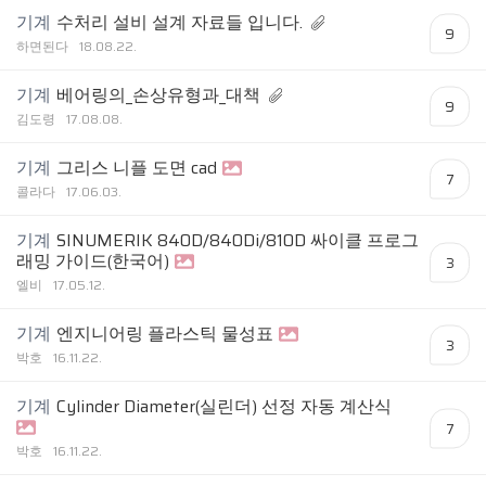
기계
수처리 설비 설계 자료들 입니다.
9
하면된다
18.08.22.
기계
베어링의_손상유형과_대책
9
김도령
17.08.08.
기계
그리스 니플 도면 cad
7
콜라다
17.06.03.
기계
SINUMERIK 840D/840Di/810D 싸이클 프로그
래밍 가이드(한국어)
3
엘비
17.05.12.
기계
엔지니어링 플라스틱 물성표
3
박호
16.11.22.
기계
Cylinder Diameter(실린더) 선정 자동 계산식
7
박호
16.11.22.