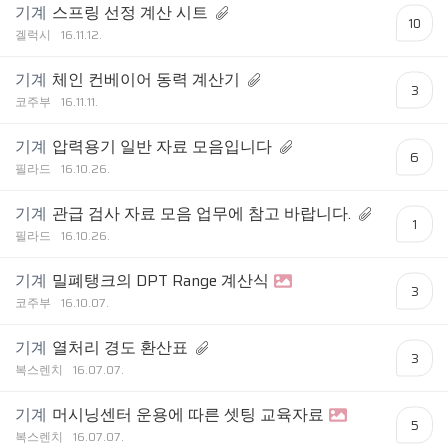
기계
스프링 선정 계산 시트
10
겔럭시
16.11.12.
기계
체인 컨베이어 동력 계산기
3
코주부
16.11.11.
기계
압력용기 일반 자료 모음입니다
6
필라드
16.10.26.
기계
관급 검사 자료 모음 업무에 참고 바랍니다.
1
필라드
16.10.26.
기계
밀폐탱크의 DPT Range 계산식
3
코주부
16.10.07.
기계
열처리 경도 환산표
3
복스렌치
16.07.07.
기계
머시닝센터 운용에 따른 셋팅 교육자료
5
복스렌치
16.07.07.