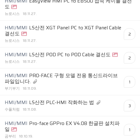
HMI/MMI
EasyView HMI PC to EB500 접속 케이블 결선
도
뉴로시스
18.11.27.
HMI/MMI
LS산전 XGT Panel PC to XGT Panel Cable
결선도
2
뉴로시스
18.11.27.
HMI/MMI
LS산전 POD PC to POD Cable 결선도
2
뉴로시스
18.11.27.
HMI/MMI
PRO-FACE 구형 모델 전용 통신드라이브
파일입니다.
1
부기부기
18.11.09.
HMI/MMI
LS산전 PLC-HMI 작화하는 법
3
수풀처럼
18.11.08.
HMI/MMI
Pro-face GPPro EX V4.08 한글판 설치파
일
1
곰부리
18.10.19.