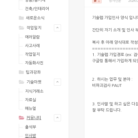
영농/농기계
2024.0
1
영자신문
건축/인테리어
기술랩 가입인사 양식 입니
새로운소식
작업일지
간단히 자기 소개 및 인사 
에러알람
복사 후 아래 양식대로 작성
사고사례
================
작업일지
1. 기술랩 가입경로 (ex: 
구글링 통해서 가입하게 
자동화사진
팁과강좌
2. 하시는 업무 및 분야 :
기술마켓
비파괴검사 PAUT
지식거래소
자료실
3. 인사말 및 하고 싶은 다짐
메뉴얼
잘 부탁 드립니다.
커뮤니티
출석부
인사방