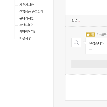
자유게시판
산업용품 중고장터
유머게시판
1
댓글
포인트복권
익명이야기방
1등
때늦은비
채용시장
반갑습니다