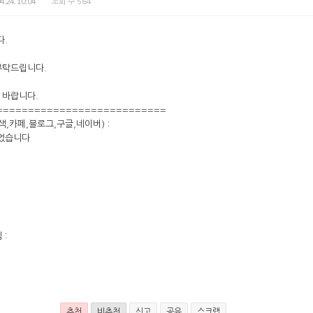
4.24. 10:04
조회 수 564
다.
부탁드립니다.
 바랍니다.
===========================
검색,카페,블로그,구글,네이버) :
되었습니다
 :
추천
비추천
신고
공유
스크랩