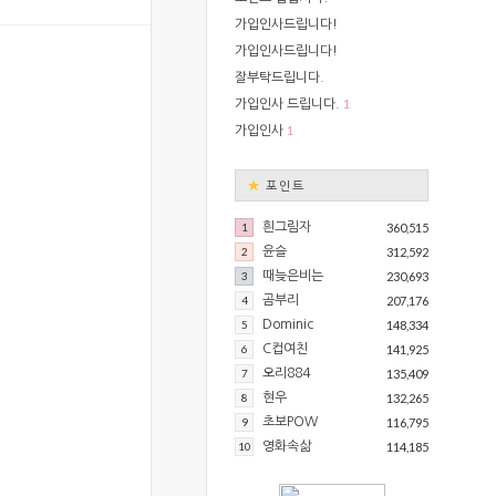
가입인사드립니다!
가입인사드립니다!
잘부탁드립니다.
1
가입인사 드립니다.
1
가입인사
★
포인트
1
흰그림자
360,515
2
윤슬
312,592
3
때늦은비는
230,693
4
곰부리
207,176
5
Dominic
148,334
6
C컵여친
141,925
7
오리884
135,409
8
현우
132,265
9
초보POW
116,795
10
영화속삶
114,185