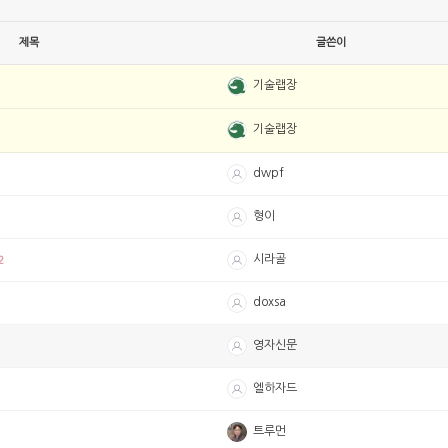
제목
글쓴이
기술랩장
기술랩장
dwpf
형이
2
시라골
doxsa
영자신문
엘하자드
트루먼