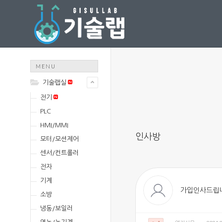
MENU
기술랩실
전기
PLC
HMI/MMI
인사방
모터/모션제어
센서/컨트롤러
전자
기계
가입인사드립니
소방
냉동/보일러