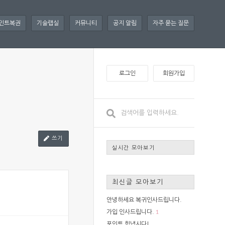
인트복권
기술랩실
커뮤니티
공지 알림
자주 묻는 질문
로그인
회원가입
쓰기
실시간 모아보기
최신글 모아보기
안녕하세요 복귀인사드립니다.
1
가입 인사드립니다.
포인트 힘냅시다!