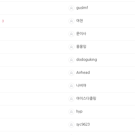
guslmf
3
야천
.
문이사
몽몽잉
dodoguking
Airhead
나비야
아이스다즐링
hyp
syc9623