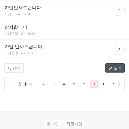
가입인사드립니다!
2
지맨..
24.06.06.
감사합니다!
뜨거운영
24.05.29.
가입 인사드립니다.
2
뜨거운영
24.05.29.
검색
쓰기
첫 페이지
...
2
3
4
5
6
7
8
9
10
로그인
회원가입