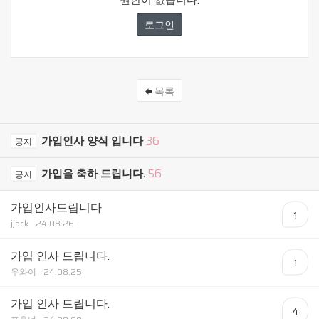
로그인
목록
가입인사 양식 입니다
36
공지
가입을 축하 드립니다.
56
공지
가입인사드립니다
1
jjack
24.08.26.
가입 인사 드립니다.
1
우와이
24.08.25.
가입 인사 드립니다.
4