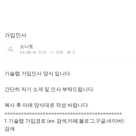
가입인사
소니토
24.06.14. 11:13
378
3
기술랩 가입인사 양식 입니다.
간단히 자기 소개 및 인사 부탁드립니다.
복사 후 아래 양식대로 작성 바랍니다.
===========================================
1. 기술랩 가입경로 (ex: 검색,카페,블로그,구글,네이버) :
검색