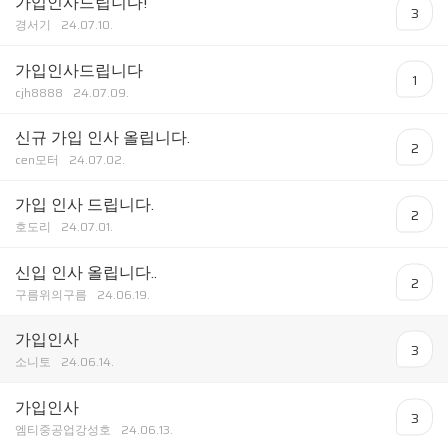
가입인사드립니다!
3
경서기
24.07.10.
가입인사드립니다
1
cjh8888
24.07.09.
신규 가입 인사 올립니다.
2
cen모터
24.07.02.
가입 인사 드립니다.
2
호도리
24.07.01.
신입 인사 올립니다..
2
구름위의구름
24.06.19.
가입인사
3
소니토
24.06.14.
가입인사
3
엠티중공업강성호
24.06.13.