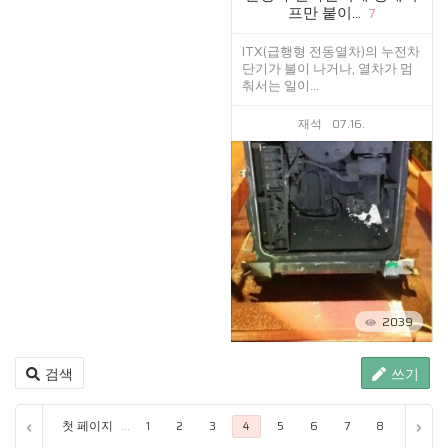
프만 붙이...
7
ITX(급행형 전동열차)의 누전차
단기가 불이 나거나, 열차가 멈
춰서는 일이...
재석
07.16.
2039
검색
쓰기
첫 페이지
...
...
1
2
3
4
5
6
7
8
9