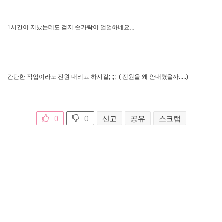
1시간이 지났는데도 검지 손가락이 얼얼하네요;;;

간단한 작업이라도 전원 내리고 하시길;;;;;  ( 전원을 왜 안내렸을까.....)
0
0
신고
공유
스크랩