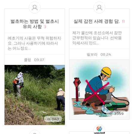
벌초하는 방법 및 벌초시
실제 감전 사례 경험 담.
11
유의 사항
3
제가 울산에 조선소에서 잠깐
근무한적이 있습니다. 선박용
예초기의 사용은 무척 위험하지
악세사리 만드...
요. 그러나 사용하기에 따라서
는 어느정도...
필보라
08.24.
쿨렁
09.07.
3559
1143