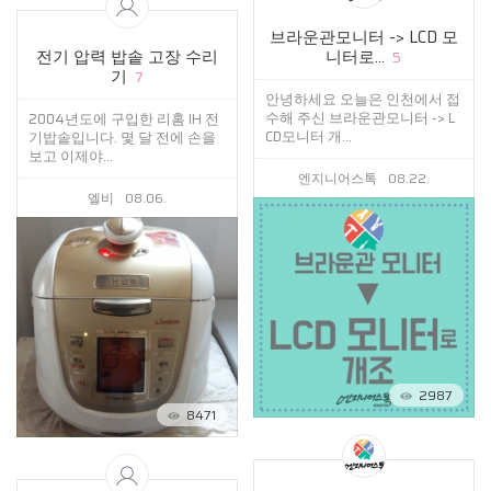
브라운관모니터 -> LCD 모
전기 압력 밥솥 고장 수리
니터로...
5
기
7
안녕하세요 오늘은 인천에서 접
수해 주신 브라운관모니터 -> L
2004년도에 구입한 리홈 IH 전
CD모니터 개...
기밥솥입니다. 몇 달 전에 손을
보고 이제야...
엔지니어스톡
08.22.
엘비
08.06.
2987
8471