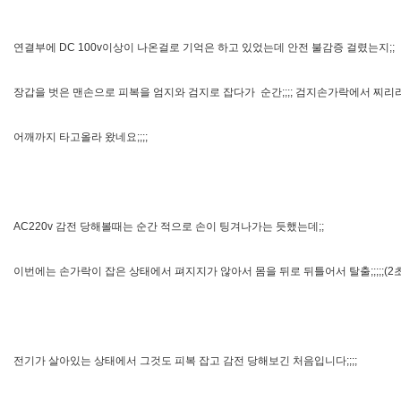
연결부에 DC 100v이상이 나온걸로 기억은 하고 있었는데 안전 불감증 걸렸는지;;

장갑을 벗은 맨손으로 피복을 엄지와 검지로 잡다가  순간;;;; 검지손가락에서 찌리리리
어깨까지 타고올라 왔네요;;;;

AC220v 감전 당해볼때는 순간 적으로 손이 팅겨나가는 듯했는데;;

이번에는 손가락이 잡은 상태에서 펴지지가 않아서 몸을 뒤로 뒤틀어서 탈출;;;;;(2초정
전기가 살아있는 상태에서 그것도 피복 잡고 감전 당해보긴 처음입니다;;;;
