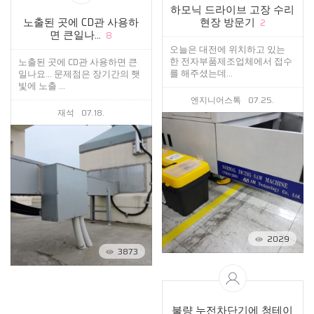
하모닉 드라이브 고장 수리
노출된 곳에 CD관 사용하
현장 방문기
2
면 큰일나...
8
오늘은 대전에 위치하고 있는
한 전자부품제조업체에서 접수
노출된 곳에 CD관 사용하면 큰
를 해주셨는데...
일나요... 문제점은 장기간의 햇
빛에 노출 ...
엔지니어스톡
07.25.
재석
07.18.
2029
3873
불량 누전차단기에 청테이