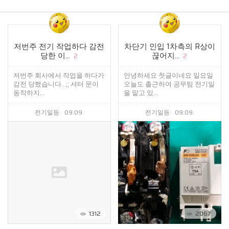
저번주 전기 작업하다 감전
차단기 인입 1차측의 R상이
당한 이...
끊어지...
2
2
저번주 회사에서 작업을 하다가
안녕하세요 첫글이네요 일요일
감전 당했습니다...;; 셔터 문이
오늘도 출근하여 공무팀 전기일
동작하지...
을 맡고 있...
전기일등
09.09.
전기일등
09.09.
1312
2067