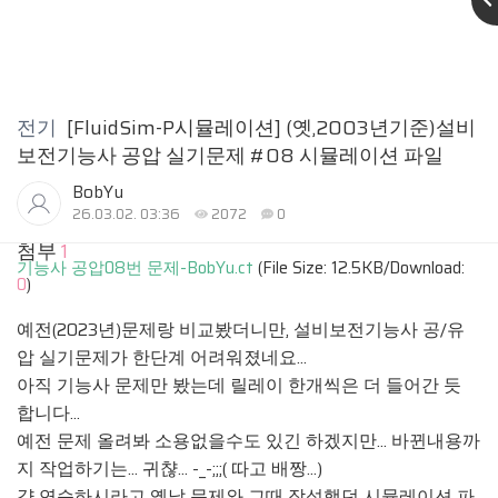
전기
[FluidSim-P시뮬레이션] (옛,2003년기준)설비
보전기능사 공압 실기문제 #08 시뮬레이션 파일
BobYu
26.03.02. 03:36
2072
0
첨부
1
기능사 공압08번 문제-BobYu.ct
(File Size: 12.5KB/Download:
0
)
예전(2023년)문제랑 비교봤더니만, 설비보전기능사 공/유
압 실기문제가 한단계 어려워졌네요...
아직 기능사 문제만 봤는데 릴레이 한개씩은 더 들어간 듯
합니다...
예전 문제 올려봐 소용없을수도 있긴 하겠지만... 바뀐내용까
지 작업하기는... 귀챦... -_-;;;( 따고 배짱...)
걍 연습하시라고 옛날 문제와 그때 작성했던 시뮬레이션 파