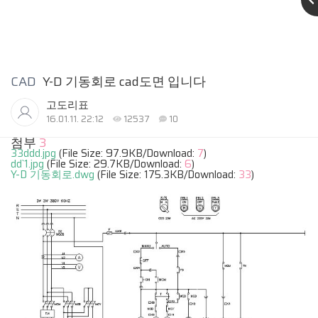
CAD
Y-D 기동회로 cad도면 입니다
고도리표
16.01.11. 22:12
12537
10
첨부
3
33ddd.jpg
(File Size: 97.9KB/Download:
7
)
dd`1.jpg
(File Size: 29.7KB/Download:
6
)
Y-D 기동회로.dwg
(File Size: 175.3KB/Download:
33
)