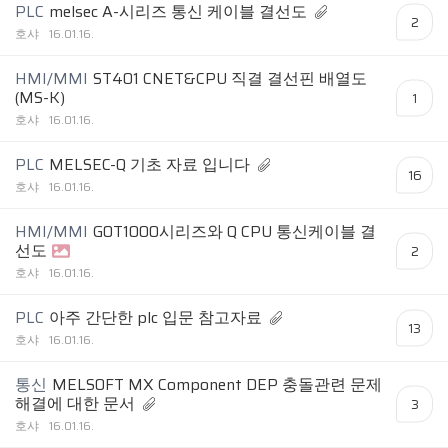
PLC
melsec A-시리즈 통신 케이블 결선도
2
호샤
16.01.16.
HMI/MMI
ST401 CNET&CPU 직결 결선핀 배열도
(MS-K)
1
호샤
16.01.16.
PLC
MELSEC-Q 기초 자료 입니다
16
호샤
16.01.16.
HMI/MMI
GOT1000시리즈와 Q CPU 통신케이블 결
선도
2
호샤
16.01.16.
PLC
아주 간단한 plc 입문 참고자료
13
호샤
16.01.16.
통신
MELSOFT MX Component DEP 충돌관련 문제
해결에 대한 문서
3
호샤
16.01.16.