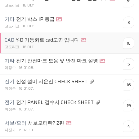
21
고도리표
16.01.11.
기타
전기 박스 IP 등급
3
고도리표
16.01.11.
CAD
Y-D 기동회로 cad도면 입니다
10
고도리표
16.01.11.
기타
전기 안전마크 모음 및 안전 마크 설명
5
이정수
16.01.08.
전기
신설 설비 시운전 CHECK SHEET
16
이정수
16.01.07.
전기
전기 PANEL 검수시 CHECK SHEET
19
이정수
16.01.07.
서보/모터
서보모터란? 2편
4
사진가
15.12.30.