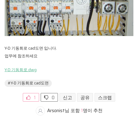
Y-D 기동회로 cad도면 입니다.
업무에 참조하세요
Y-D 기동회로.dwg
#Y-D 기동회로 cad도면
1
0
신고
공유
스크랩
Arsonist님 포함
1
명이 추천