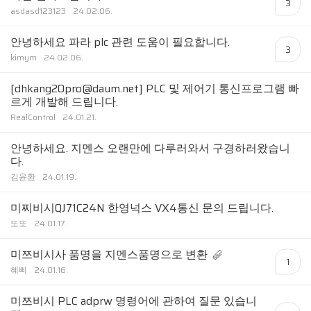
3
asdasd123123
24.02.06.
안녕하세요 파라 plc 관련 도움이 필요합니다.
3
kimym
24.02.06.
[dhkang20pro@daum.net] PLC 및 제어기 통신프로그램 빠
르게 개발해 드립니다.
RealControl
24.01.21.
안녕하세요. 지멘스 오랜만에 다루러와서 구경하러왔습니
다.
김윤환
24.01.19.
미찌비시QJ71C24N 한영넉스 VX4통신 문의 드립니다.
또또
24.01.17.
미쯔비시사 품명을 지멘스품명으로 변환
1
혜삐
24.01.16.
미쯔비시 PLC adprw 명령어에 관하여 질문 있습니