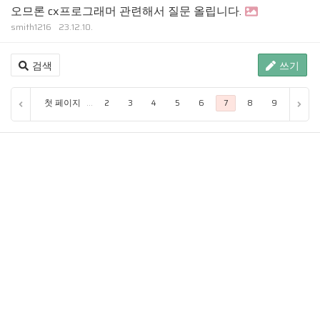
오므론 cx프로그래머 관련해서 질문 올립니다.
smith1216
23.12.10.
검색
쓰기
첫 페이지
...
2
3
4
5
6
7
8
9
10