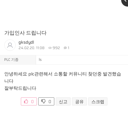
가입인사 드립니다
gksdydl
24.02.20. 11:08
992
1
PLC 기종
ls
안녕하세요 plc관련해서 소통할 커뮤니티 찾던중 발견했습
니다
잘부탁드립니다
0
0
신고
공유
스크랩