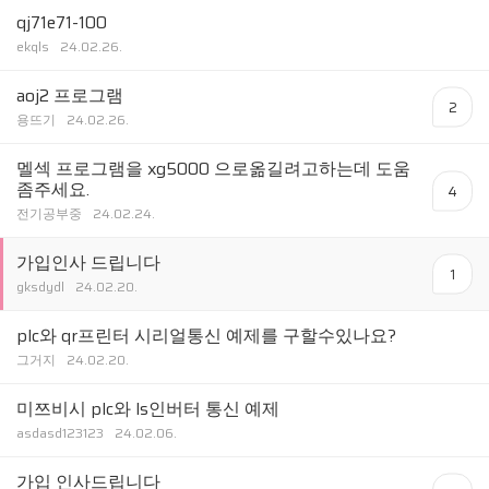
qj71e71-100
ekqls
24.02.26.
aoj2 프로그램
2
용뜨기
24.02.26.
멜섹 프로그램을 xg5000 으로옮길려고하는데 도움
좀주세요.
4
전기공부중
24.02.24.
가입인사 드립니다
1
gksdydl
24.02.20.
plc와 qr프린터 시리얼통신 예제를 구할수있나요?
그거지
24.02.20.
미쯔비시 plc와 ls인버터 통신 예제
asdasd123123
24.02.06.
가입 인사드립니다