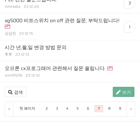
3
mtmlabs
23.12.20.
xg5000 비트스위치 on off 관련 질문, 부탁드립니다!
1
강감찬
23.12.15.
시간 년,월,일 변경 방법 문의
후후
23.12.13.
오므론 cx프로그래머 관련해서 질문 올립니다.
smith1216
23.12.10.
검색
쓰기
첫 페이지
...
2
3
4
5
6
7
8
9
10