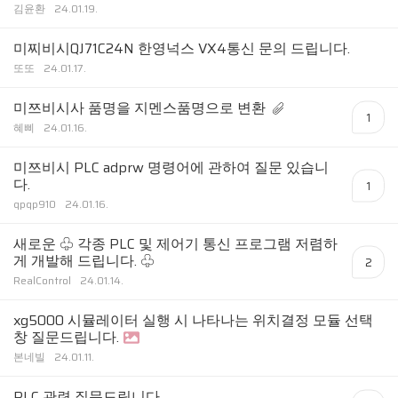
김윤환
24.01.19.
미찌비시QJ71C24N 한영넉스 VX4통신 문의 드립니다.
또또
24.01.17.
미쯔비시사 품명을 지멘스품명으로 변환
1
혜삐
24.01.16.
미쯔비시 PLC adprw 명령어에 관하여 질문 있습니
다.
1
qpqp910
24.01.16.
새로운 ♧ 각종 PLC 및 제어기 통신 프로그램 저렴하
게 개발해 드립니다. ♧
2
RealControl
24.01.14.
xg5000 시뮬레이터 실행 시 나타나는 위치결정 모듈 선택
창 질문드립니다.
본네빌
24.01.11.
PLC 관련 질문드립니다.