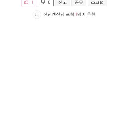
1
0
신고
공유
스크랩
진진켄신님 포함
1
명이 추천