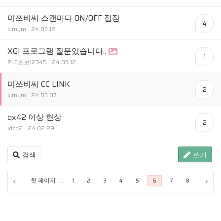
미쯔비씨 스캔마다 ON/OFF 접점
4
kimym
24.03.12.
XGI 프로그램 질문있습니다..
1
PLC초보12345
24.03.12.
미쓰비씨 CC LINK
2
kimym
24.03.07.
qx42 이상 현상
2
jdcb2
24.02.29.
검색
쓰기
첫 페이지
...
1
2
3
4
5
6
7
8
9