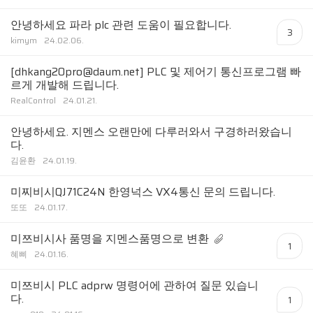
안녕하세요 파라 plc 관련 도움이 필요합니다.
3
kimym
24.02.06.
[dhkang20pro@daum.net] PLC 및 제어기 통신프로그램 빠
르게 개발해 드립니다.
RealControl
24.01.21.
안녕하세요. 지멘스 오랜만에 다루러와서 구경하러왔습니
다.
김윤환
24.01.19.
미찌비시QJ71C24N 한영넉스 VX4통신 문의 드립니다.
또또
24.01.17.
미쯔비시사 품명을 지멘스품명으로 변환
1
혜삐
24.01.16.
미쯔비시 PLC adprw 명령어에 관하여 질문 있습니
다.
1