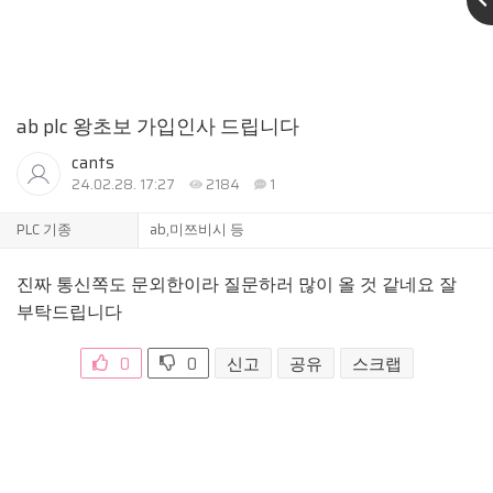
ab plc 왕초보 가입인사 드립니다
cants
24.02.28. 17:27
2184
1
PLC 기종
ab,미쯔비시 등
진짜 통신쪽도 문외한이라 질문하러 많이 올 것 같네요 잘
부탁드립니다
0
0
신고
공유
스크랩