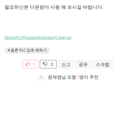
필요하신분 다운받아 사용 해 보시길 바랍니다.
OmronPLCPasswordUnlocker(Crack).rar
#옴론 PLC 암호 해독기
1
0
신고
공유
스크랩
윤재영님 포함
1
명이 추천