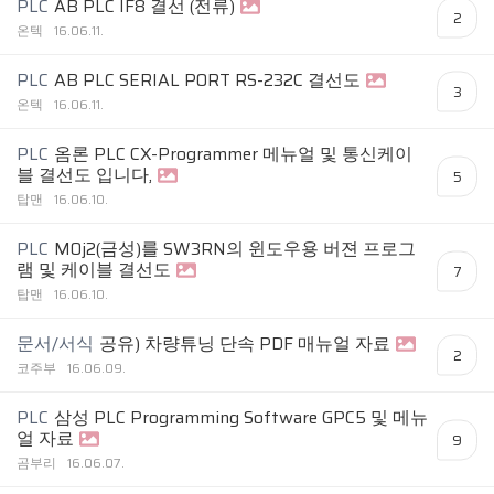
PLC
AB PLC IF8 결선 (전류)
2
온텍
16.06.11.
PLC
AB PLC SERIAL PORT RS-232C 결선도
3
온텍
16.06.11.
PLC
옴론 PLC CX-Programmer 메뉴얼 및 통신케이
블 결선도 입니다,
5
탑맨
16.06.10.
PLC
M0j2(금성)를 SW3RN의 윈도우용 버젼 프로그
램 및 케이블 결선도
7
탑맨
16.06.10.
문서/서식
공유) 차량튜닝 단속 PDF 매뉴얼 자료
2
코주부
16.06.09.
PLC
삼성 PLC Programming Software GPC5 및 메뉴
얼 자료
9
곰부리
16.06.07.